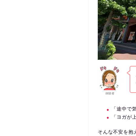
体験者
「途中で
「ヨガが
そんな不安を抱