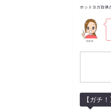
ホットヨガ自体
体験者
【ガチ！