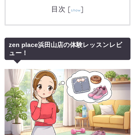
目次
[
]
show
zen place浜田山店の体験レッスンレビ
ュー！