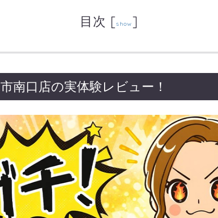
目次
[
]
show
和光市南口店の実体験レビュー！