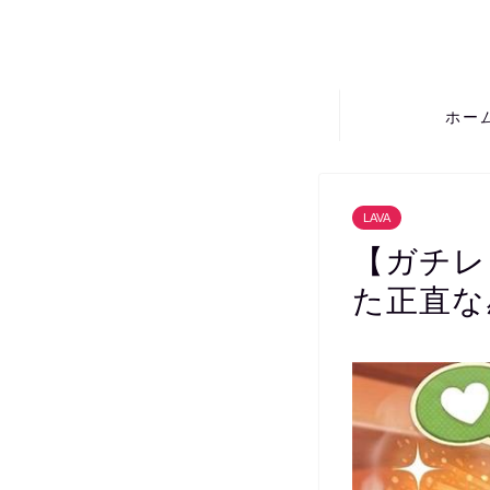
ホー
LAVA
【ガチレ
た正直な