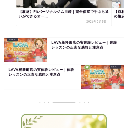
【取材】Fitパーソナルジム川崎｜完全個室で手ぶら通
【取材】
いができるオー...
の格安パ.
2026年2月8日
LAVA新杉田店の実体験レビュー｜体験
レッスンの正直な感想と注意点
LAVA桜新町店の実体験レビュー｜体験
レッスンの正直な感想と注意点