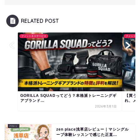
RELATED POST
フィットネスサービス
フィットネ
GORILLA SQUADってどう？本格派トレーニングギ
【買う前
アブランド...
れ、メリ
2026年3月1日
zen place浅草店レビュー｜マシングル
ープ体験レッスンで感じた正直...