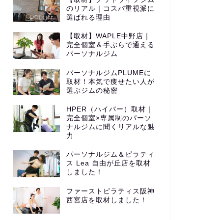
のリアル｜コスパ重視派に
選ばれる理由
【取材】WAPLE中野店｜
完全個室＆手ぶらで通える
パーソナルジム
パーソナルジムPLUMEに
取材！本気で痩せたい人が
選ぶジムの秘密
HPER（ハイパー）取材｜
完全個室×専属制のパーソ
ナルジムに聞くリアルな魅
力
パーソナルジム＆ピラティ
ス Lea 自由が丘店を取材
しました！
ファーストピラティス阪神
西宮店を取材しました！