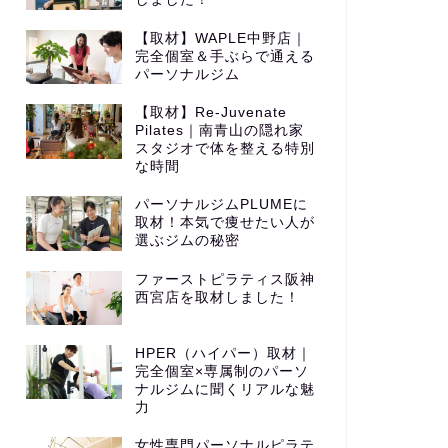
【取材】WAPLE中野店｜
完全個室＆手ぶらで通える
パーソナルジム
【取材】Re-Juvenate
Pilates｜南青山の隠れ家
スタジオで体を整える特別
な時間
パーソナルジムPLUMEに
取材！本気で痩せたい人が
選ぶジムの秘密
ファーストピラティス阪神
西宮店を取材しました！
HPER（ハイパー）取材｜
完全個室×専属制のパーソ
ナルジムに聞くリアルな魅
力
女性専門パーソナルピラテ