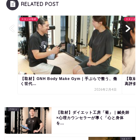
RELATED POST
スタジオ取材
スタジオ取
【取材】GNH Body Make Gym｜手ぶらで整う、働
【取材】
く世代...
高評価の.
2026年2月4日
【取材】ダイエット工房「菊」｜鍼灸師
×心理カウンセラーが導く「心と身体
を...