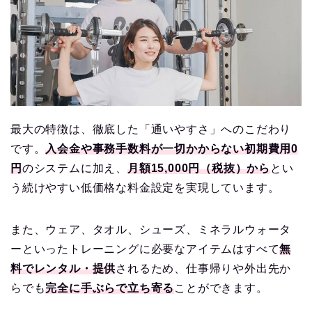
最大の特徴は、徹底した「通いやすさ」へのこだわり
です。
入会金や事務手数料が一切かからない初期費用0
円
のシステムに加え、
月額15,000円（税抜）から
とい
う続けやすい低価格な料金設定を実現しています。
また、ウェア、タオル、シューズ、ミネラルウォータ
ーといったトレーニングに必要なアイテムはすべて
無
料でレンタル・提供
されるため、仕事帰りや外出先か
らでも
完全に手ぶらで立ち寄る
ことができます。